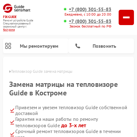
+7 (800) 301-55-83
Ежедневно, с 10:00 до 20:00
FIX-GUIDE
+7 (800) 301-55-83
Ремонт устройств Guide
Специализированный
Звонок бесплатный по РФ
cервисный центр г.
Кострома
Мы ремонтируем
Позвонить
троме
Тепловизор Guide замена матрицы
Ремонт тепловизионных прицелов Guide
Ремонт цифровых монокуляров Guide
Замена матрицы на тепловизоре
Guide в Костроме
Привезем и увезем тепловизор Guide собственной
доставкой
Гарантия на наши работы по ремонту
до 3-х лет
тепловизоров Guide
Срочный ремонт тепловизоров Guide в течении