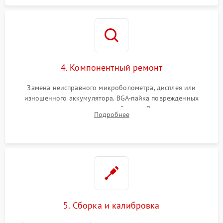
4. Компонентный ремонт
Замена неисправного микроболометра, дисплея или
изношенного аккумулятора. BGA-пайка поврежденных
контроллеров на материнской плате. Восстановление
Подробнее
разъемов и кнопок, замена поврежденных элементов
корпуса.
5. Сборка и калибровка