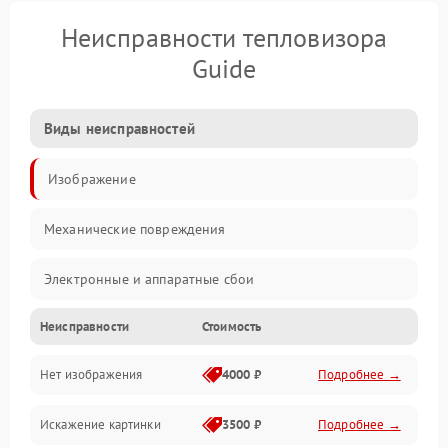
Неисправности тепловизора
Guide
Виды неисправностей
Изображение
Механические повреждения
Электронные и аппаратные сбои
Неисправности
Стоимость
Неисправности сенсора и оптики
Нет изображения
4000 ₽
Подробнее →
Программные ошибки
Искажение картинки
3500 ₽
Подробнее →
Электропитание