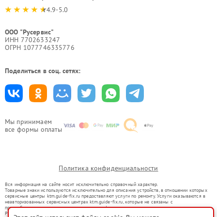
4.9-5.0
ООО "Русервис"
ИНН 7702633247
ОГРН 1077746335776
Поделиться в соц. сетях:
Мы принимаем
все формы оплаты
Политика конфиденциальности
Вся информация на сайте носит исключительно справочный характер.
Товарные знаки используются исключительно для описания устройств, в отношении которых
сервисные центры ktm.guide-fix.ru предоставляют услуги по ремонту. Услуги оказываются в
неавторизованных сервисных центрах ktm.guide-fix.ru, которые не связаны с
правообладателями товарных знаков или их официальными представителями.
Ремонт осуществляется для устройств, уже введенных в гражданский оборот в соответствии