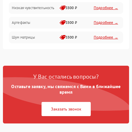
Низкая чувствительность
3500 ₽
Подробнее →
Измерения
Артефакты
3500 ₽
Подробнее →
Матрица
Шум матрицы
3500 ₽
Подробнее →
Проблемы питания
Температурные проблемы
Сбои коммуникаций и интерфейсов
У Вас остались вопросы?
Программные сбои
Оставьте заявку, мы свяжемся с Вами в ближайшее
время
Проблемы с объективом
Заказать звонок
Экран (дисплей)