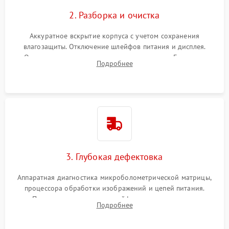
2. Разборка и очистка
Аккуратное вскрытие корпуса с учетом сохранения
влагозащиты. Отключение шлейфов питания и дисплея.
Очистка внутренних плат от окислов и пыли. Бережная
Подробнее
обработка германиевого объектива специализированными
растворами.
3. Глубокая дефектовка
Аппаратная диагностика микроболометрической матрицы,
процессора обработки изображений и цепей питания.
Проверка целостности шлейфов, модуля памяти и
Подробнее
интерфейсов связи. Выявление сгоревших SMD-компонентов
на плате.