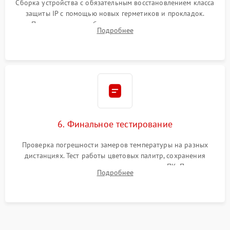
Сборка устройства с обязательным восстановлением класса
защиты IP с помощью новых герметиков и прокладок.
Программная калибровка матрицы по эталонному
Подробнее
абсолютно черному телу для точного измерения температур.
6. Финальное тестирование
Проверка погрешности замеров температуры на разных
дистанциях. Тест работы цветовых палитр, сохранения
термограмм в память и передачи данных на ПК. Проверка
Подробнее
автономности работы и итоговый контроль качества.