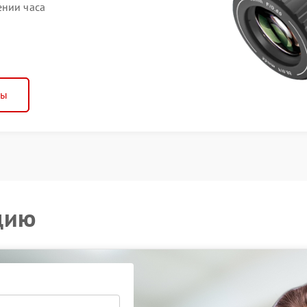
ении часа
ны
цию