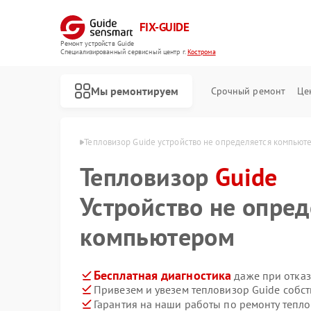
FIX-GUIDE
Ремонт устройств Guide
Специализированный cервисный центр г.
Кострома
Мы ремонтируем
Срочный ремонт
Це
ов Guide в Костроме
Тепловизор Guide устройство не определяется компьют
Тепловизор
Ремонт тепловизионных прицелов Guide
Ремонт цифровых монокуляров Guide
Guide
Устройство не опред
компьютером
Бесплатная диагностика
даже при отказ
Привезем и увезем тепловизор Guide собс
Гарантия на наши работы по ремонту тепл