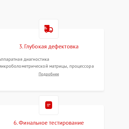
3. Глубокая дефектовка
Аппаратная диагностика
микроболометрической матрицы, процессора
обработки изображений и цепей питания.
Подробнее
Проверка целостности шлейфов, модуля памяти
и интерфейсов связи. Выявление сгоревших
SMD-компонентов на плате.
6. Финальное тестирование