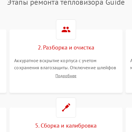
Этапы ремонта тепловизора Guide
2. Разборка и очистка
Аккуратное вскрытие корпуса с учетом
сохранения влагозащиты. Отключение шлейфов
питания и дисплея. Очистка внутренних плат от
Подробнее
окислов и пыли. Бережная обработка
германиевого объектива специализированными
растворами.
5. Сборка и калибровка