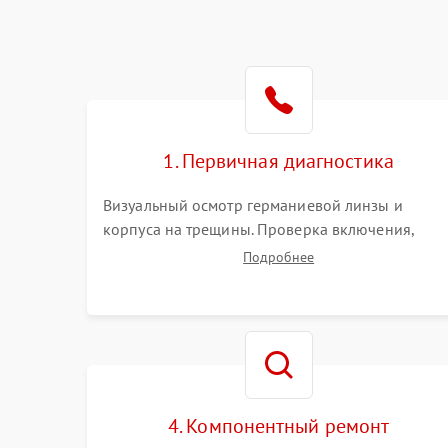
1. Первичная диагностика
Визуальный осмотр германиевой линзы и
корпуса на трещины. Проверка включения,
реакции кнопок и разъемов зарядки. Оценка
Подробнее
вывода тепловой сигнатуры на экран, проверка
базовых функций и считывание системных
ошибок.
4. Компонентный ремонт