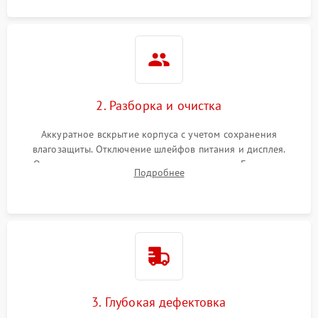
2. Разборка и очистка
Аккуратное вскрытие корпуса с учетом сохранения
влагозащиты. Отключение шлейфов питания и дисплея.
Очистка внутренних плат от окислов и пыли. Бережная
Подробнее
обработка германиевого объектива специализированными
растворами.
3. Глубокая дефектовка