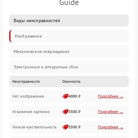
Guide
Виды неисправностей
Изображение
Механические повреждения
Электронные и аппаратные сбои
Неисправности
Стоимость
Неисправности сенсора и оптики
Нет изображения
4000 ₽
Подробнее →
Программные ошибки
Искажение картинки
3500 ₽
Подробнее →
Электропитание
Низкая чувствительность
3500 ₽
Подробнее →
Измерения