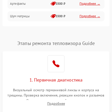
Артефакты
3500 ₽
Подробнее →
Матрица
Шум матрицы
3500 ₽
Подробнее →
Проблемы питания
Температурные проблемы
Сбои коммуникаций и интерфейсов
Этапы ремонта тепловизора Guide
Программные сбои
Проблемы с объективом
1. Первичная диагностика
Экран (дисплей)
Визуальный осмотр германиевой линзы и корпуса на
трещины. Проверка включения, реакции кнопок и разъемов
зарядки. Оценка вывода тепловой сигнатуры на экран,
Подробнее
проверка базовых функций и считывание системных
ошибок.