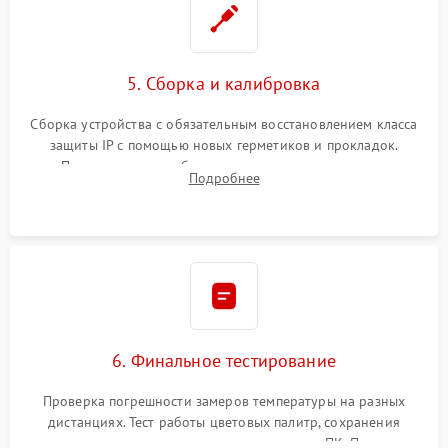
5. Сборка и калибровка
Сборка устройства с обязательным восстановлением класса
защиты IP с помощью новых герметиков и прокладок.
Программная калибровка матрицы по эталонному
Подробнее
абсолютно черному телу для точного измерения температур.
6. Финальное тестирование
Проверка погрешности замеров температуры на разных
дистанциях. Тест работы цветовых палитр, сохранения
термограмм в память и передачи данных на ПК. Проверка