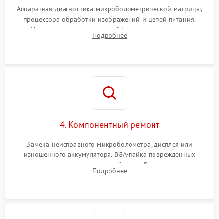
Аппаратная диагностика микроболометрической матрицы,
процессора обработки изображений и цепей питания.
Проверка целостности шлейфов, модуля памяти и
Подробнее
интерфейсов связи. Выявление сгоревших SMD-компонентов
на плате.
4. Компонентный ремонт
Замена неисправного микроболометра, дисплея или
изношенного аккумулятора. BGA-пайка поврежденных
контроллеров на материнской плате. Восстановление
Подробнее
разъемов и кнопок, замена поврежденных элементов
корпуса.