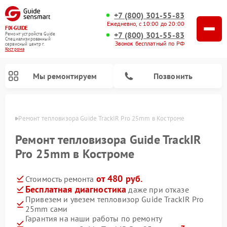
+7 (800) 301-55-83
Ежедневно, с 10:00 до 20:00
FIX-GUIDE
+7 (800) 301-55-83
Ремонт устройств Guide
Специализированный
Звонок бесплатный по РФ
cервисный центр г.
Кострома
Мы ремонтируем
Позвонить
троме
Ремонт тепловизора Guide TrackIR Pro 25mm в Костроме
Ремонт тепловизионных прицелов Guide
Ремонт цифровых монокуляров Guide
Ремонт тепловизора Guide TrackIR
Pro 25mm в Костроме
от 480 руб.
Стоимость ремонта
Бесплатная диагностика
даже при отказе
Привезем и увезем тепловизор Guide TrackIR Pro
25mm сами
Гарантия на наши работы по ремонту