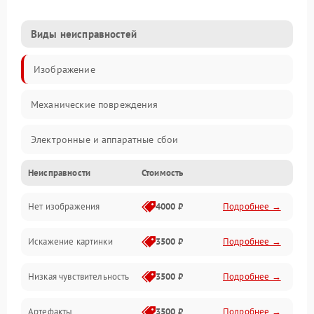
Виды неисправностей
Изображение
Механические повреждения
Электронные и аппаратные сбои
Неисправности
Стоимость
Неисправности сенсора и оптики
Нет изображения
4000 ₽
Подробнее →
Программные ошибки
Искажение картинки
3500 ₽
Подробнее →
Электропитание
Низкая чувствительность
3500 ₽
Подробнее →
Измерения
Артефакты
3500 ₽
Подробнее →