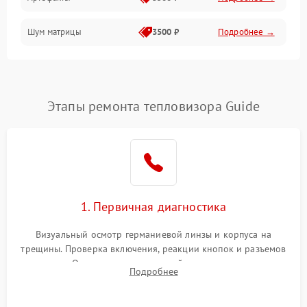
Матрица
Шум матрицы
3500 ₽
Подробнее →
Проблемы питания
Температурные проблемы
Сбои коммуникаций и интерфейсов
Этапы ремонта тепловизора Guide
Программные сбои
Проблемы с объективом
1. Первичная диагностика
Экран (дисплей)
Визуальный осмотр германиевой линзы и корпуса на
трещины. Проверка включения, реакции кнопок и разъемов
зарядки. Оценка вывода тепловой сигнатуры на экран,
Подробнее
проверка базовых функций и считывание системных
ошибок.