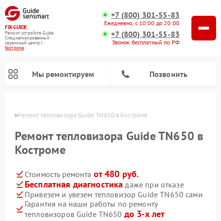
+7 (800) 301-55-83
Ежедневно, с 10:00 до 20:00
FIX-GUIDE
+7 (800) 301-55-83
Ремонт устройств Guide
Специализированный
Звонок бесплатный по РФ
cервисный центр г.
Кострома
Мы ремонтируем
Позвонить
троме
Ремонт тепловизора Guide TN650 в Костроме
Ремонт тепловизионных прицелов Guide
Ремонт цифровых монокуляров Guide
Ремонт тепловизора Guide TN650 в
Костроме
от 480 руб.
Стоимость ремонта
Бесплатная диагностика
даже при отказе
Привезем и увезем тепловизор Guide TN650 сами
Гарантия на наши работы по ремонту
до 3-х лет
тепловизоров Guide TN650