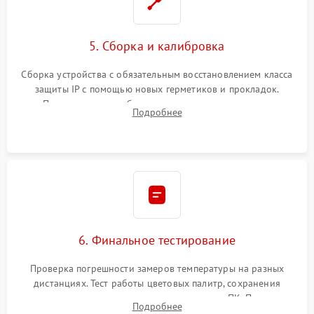
5. Сборка и калибровка
Сборка устройства с обязательным восстановлением класса
защиты IP с помощью новых герметиков и прокладок.
Программная калибровка матрицы по эталонному
Подробнее
абсолютно черному телу для точного измерения температур.
6. Финальное тестирование
Проверка погрешности замеров температуры на разных
дистанциях. Тест работы цветовых палитр, сохранения
термограмм в память и передачи данных на ПК. Проверка
Подробнее
автономности работы и итоговый контроль качества.