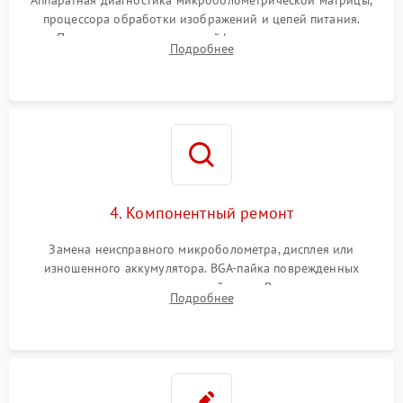
Аппаратная диагностика микроболометрической матрицы,
процессора обработки изображений и цепей питания.
Проверка целостности шлейфов, модуля памяти и
Подробнее
интерфейсов связи. Выявление сгоревших SMD-компонентов
на плате.
4. Компонентный ремонт
Замена неисправного микроболометра, дисплея или
изношенного аккумулятора. BGA-пайка поврежденных
контроллеров на материнской плате. Восстановление
Подробнее
разъемов и кнопок, замена поврежденных элементов
корпуса.