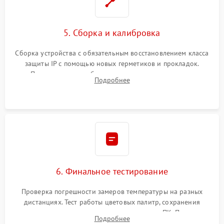
5. Сборка и калибровка
Сборка устройства с обязательным восстановлением класса
защиты IP с помощью новых герметиков и прокладок.
Программная калибровка матрицы по эталонному
Подробнее
абсолютно черному телу для точного измерения температур.
6. Финальное тестирование
Проверка погрешности замеров температуры на разных
дистанциях. Тест работы цветовых палитр, сохранения
термограмм в память и передачи данных на ПК. Проверка
Подробнее
автономности работы и итоговый контроль качества.