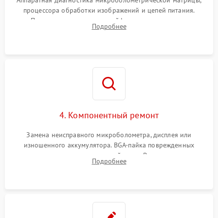
Аппаратная диагностика микроболометрической матрицы,
процессора обработки изображений и цепей питания.
Проверка целостности шлейфов, модуля памяти и
Подробнее
интерфейсов связи. Выявление сгоревших SMD-компонентов
на плате.
4. Компонентный ремонт
Замена неисправного микроболометра, дисплея или
изношенного аккумулятора. BGA-пайка поврежденных
контроллеров на материнской плате. Восстановление
Подробнее
разъемов и кнопок, замена поврежденных элементов
корпуса.