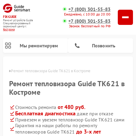
+7 (800) 301-55-83
Ежедневно, с 10:00 до 20:00
FIX-GUIDE
+7 (800) 301-55-83
Ремонт устройств Guide
Специализированный
Звонок бесплатный по РФ
cервисный центр г.
Кострома
Мы ремонтируем
Позвонить
троме
Ремонт тепловизора Guide TK621 в Костроме
Ремонт тепловизионных прицелов Guide
Ремонт цифровых монокуляров Guide
Ремонт тепловизора Guide TK621 в
Костроме
от 480 руб.
Стоимость ремонта
Бесплатная диагностика
даже при отказе
Привезем и увезем тепловизор Guide TK621 сами
Гарантия на наши работы по ремонту
до 3-х лет
тепловизоров Guide TK621