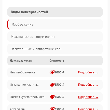
Виды неисправностей
Изображение
Механические повреждения
Электронные и аппаратные сбои
Неисправности
Стоимость
Неисправности сенсора и оптики
Нет изображения
4000 ₽
Подробнее →
Программные ошибки
Искажение картинки
3500 ₽
Подробнее →
Электропитание
Низкая чувствительность
3500 ₽
Подробнее →
Измерения
Артефакты
3500 ₽
Подробнее →