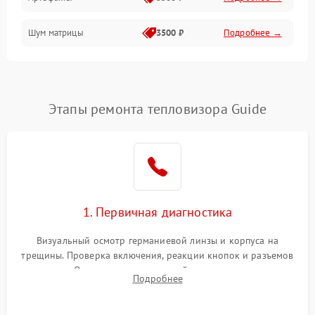
Матрица
Шум матрицы
3500 ₽
Подробнее →
Проблемы питания
Температурные проблемы
Сбои коммуникаций и интерфейсов
Этапы ремонта тепловизора Guide
Программные сбои
Проблемы с объективом
1. Первичная диагностика
Экран (дисплей)
Визуальный осмотр германиевой линзы и корпуса на
трещины. Проверка включения, реакции кнопок и разъемов
зарядки. Оценка вывода тепловой сигнатуры на экран,
Подробнее
проверка базовых функций и считывание системных
ошибок.