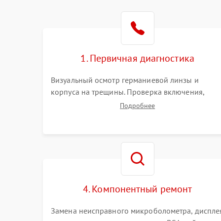
1. Первичная диагностика
Визуальный осмотр германиевой линзы и
корпуса на трещины. Проверка включения,
реакции кнопок и разъемов зарядки. Оценка
Подробнее
вывода тепловой сигнатуры на экран, проверка
базовых функций и считывание системных
ошибок.
4. Компонентный ремонт
Замена неисправного микроболометра, диспле