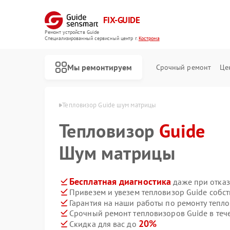
FIX-GUIDE
Ремонт устройств Guide
Специализированный cервисный центр г.
Кострома
Мы ремонтируем
Срочный ремонт
Це
ов Guide в Костроме
Тепловизор Guide шум матрицы
Тепловизор
Ремонт тепловизионных прицелов Guide
Ремонт цифровых монокуляров Guide
Guide
Шум матрицы
Бесплатная диагностика
даже при отказ
Привезем и увезем тепловизор Guide собс
Гарантия на наши работы по ремонту тепл
Срочный ремонт тепловизоров Guide в теч
20%
Скидка для вас до