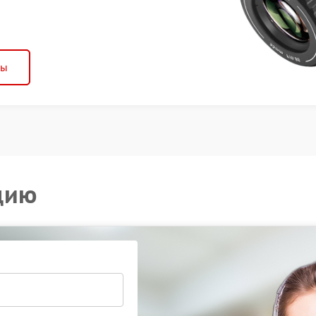
ны
цию