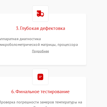
3. Глубокая дефектовка
Аппаратная диагностика
микроболометрической матрицы, процессора
обработки изображений и цепей питания.
Подробнее
Проверка целостности шлейфов, модуля памяти
и интерфейсов связи. Выявление сгоревших
SMD-компонентов на плате.
6. Финальное тестирование
Проверка погрешности замеров температуры на