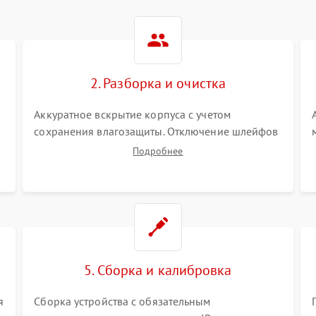
2. Разборка и очистка
Аккуратное вскрытие корпуса с учетом
сохранения влагозащиты. Отключение шлейфов
питания и дисплея. Очистка внутренних плат от
Подробнее
окислов и пыли. Бережная обработка
германиевого объектива специализированными
растворами.
5. Сборка и калибровка
я
Сборка устройства с обязательным