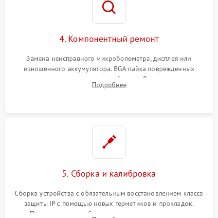
4. Компонентный ремонт
Замена неисправного микроболометра, дисплея или
изношенного аккумулятора. BGA-пайка поврежденных
контроллеров на материнской плате. Восстановление
Подробнее
разъемов и кнопок, замена поврежденных элементов
корпуса.
5. Сборка и калибровка
Сборка устройства с обязательным восстановлением класса
защиты IP с помощью новых герметиков и прокладок.
Программная калибровка матрицы по эталонному