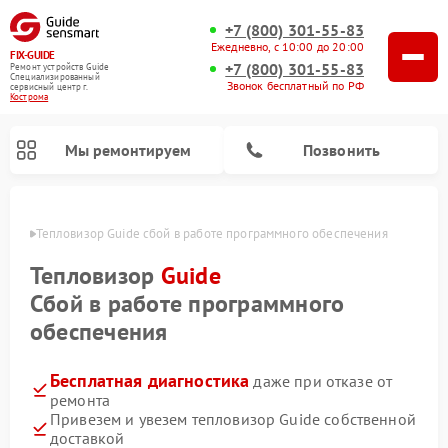
+7 (800) 301-55-83
Ежедневно, с 10:00 до 20:00
FIX-GUIDE
+7 (800) 301-55-83
Ремонт устройств Guide
Специализированный
Звонок бесплатный по РФ
cервисный центр г.
Кострома
Мы ремонтируем
Позвонить
троме
Тепловизор Guide сбой в работе программного обеспечения
Ремонт тепловизионных прицелов Guide
Ремонт цифровых монокуляров Guide
Тепловизор
Guide
Сбой в работе программного
обеспечения
Бесплатная диагностика
даже при отказе от
ремонта
Привезем и увезем тепловизор Guide собственной
доставкой