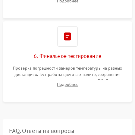
Подробнее
абсолютно черному телу для точного измерения температур.
6. Финальное тестирование
Проверка погрешности замеров температуры на разных
дистанциях. Тест работы цветовых палитр, сохранения
термограмм в память и передачи данных на ПК. Проверка
Подробнее
автономности работы и итоговый контроль качества.
FAQ. Ответы на вопросы