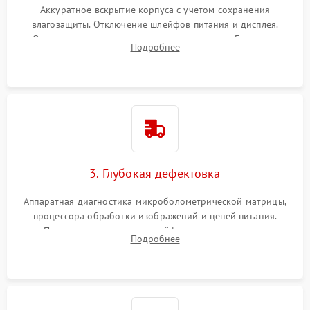
Аккуратное вскрытие корпуса с учетом сохранения
влагозащиты. Отключение шлейфов питания и дисплея.
Очистка внутренних плат от окислов и пыли. Бережная
Подробнее
обработка германиевого объектива специализированными
растворами.
3. Глубокая дефектовка
Аппаратная диагностика микроболометрической матрицы,
процессора обработки изображений и цепей питания.
Проверка целостности шлейфов, модуля памяти и
Подробнее
интерфейсов связи. Выявление сгоревших SMD-компонентов
на плате.