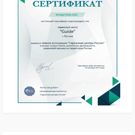
ошибки при сохранении параметров.
При обнаружении подобных симптомов требуется
специализированный сервис Guide с обязательной
диагностикой.
Как проводится устранение
сбоя
Работы выполняются по установленному алгоритму:
диагностика состояния программной среды;
настройка и обновление системных модулей;
финальное тестирование стабильности.
Сервисный центр Guide использует лицензионное
программное обеспечение, что гарантирует
корректную работу тепловизора после ремонта.