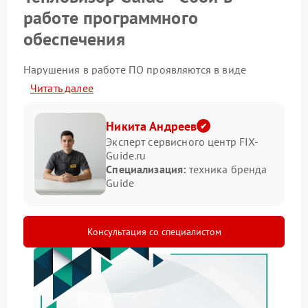
работе программного
обеспечения
Нарушения в работе ПО проявляются в виде
ошибок обработки измерений и нестабильного
Читать далее
запуска функций. Прибор может работать
корректно лишь частично, что отражается на
точности термографического анализа. В такой
Никита Андреев
ситуации ремонт Guide направлен именно на
Эксперт сервисного центр FIX-
программную часть, без вмешательства в
Guide.ru
аппаратные узлы.
Специализация:
техника бренда
Guide
Типовые проявления
неисправности
Консультация со специалистом
О сбое программного обеспечения свидетельствуют
следующие признаки:
некорректная калибровка изображения;
самопроизвольный выход из режимов
измерения;