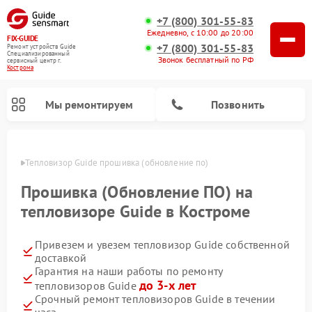
+7 (800) 301-55-83
Ежедневно, с 10:00 до 20:00
FIX-GUIDE
+7 (800) 301-55-83
Ремонт устройств Guide
Специализированный
Звонок бесплатный по РФ
cервисный центр г.
Кострома
Мы ремонтируем
Позвонить
троме
Тепловизор Guide прошивка (обновление по)
Ремонт тепловизионных прицелов Guide
Ремонт цифровых монокуляров Guide
Прошивка (Обновление ПО) на
тепловизоре Guide в Костроме
Привезем и увезем тепловизор Guide собственной
доставкой
Гарантия на наши работы по ремонту
до 3-х лет
тепловизоров Guide
Срочный ремонт тепловизоров Guide в течении