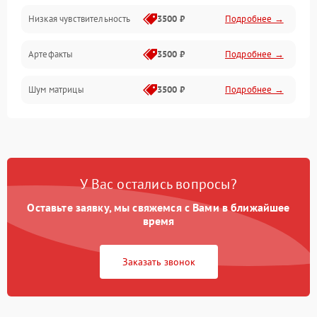
Низкая чувствительность
3500 ₽
Подробнее →
Измерения
Артефакты
3500 ₽
Подробнее →
Матрица
Шум матрицы
3500 ₽
Подробнее →
Проблемы питания
Температурные проблемы
Сбои коммуникаций и интерфейсов
У Вас остались вопросы?
Программные сбои
Оставьте заявку, мы свяжемся с Вами в ближайшее
время
Проблемы с объективом
Заказать звонок
Экран (дисплей)