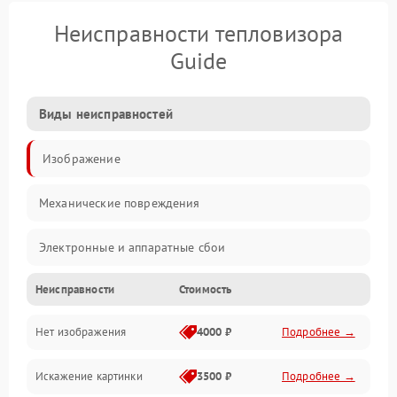
Неисправности тепловизора
Guide
Виды неисправностей
Изображение
Механические повреждения
Электронные и аппаратные сбои
Неисправности
Стоимость
Неисправности сенсора и оптики
Нет изображения
4000 ₽
Подробнее →
Программные ошибки
Искажение картинки
3500 ₽
Подробнее →
Электропитание