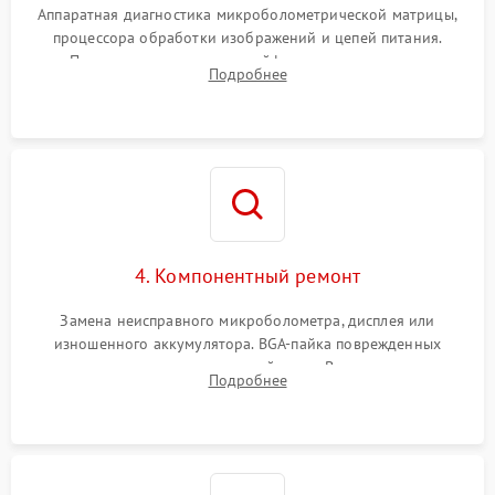
Аппаратная диагностика микроболометрической матрицы,
процессора обработки изображений и цепей питания.
Проверка целостности шлейфов, модуля памяти и
Подробнее
интерфейсов связи. Выявление сгоревших SMD-компонентов
на плате.
4. Компонентный ремонт
Замена неисправного микроболометра, дисплея или
изношенного аккумулятора. BGA-пайка поврежденных
контроллеров на материнской плате. Восстановление
Подробнее
разъемов и кнопок, замена поврежденных элементов
корпуса.