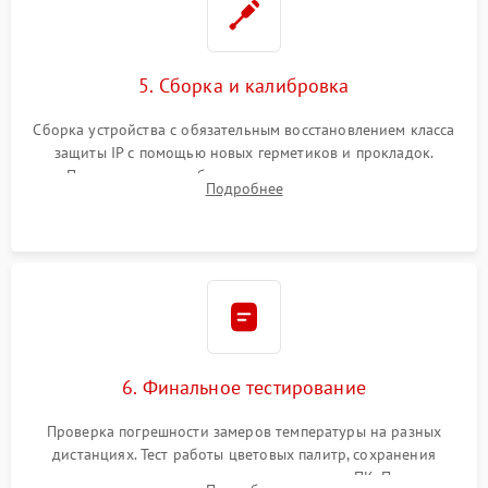
5. Сборка и калибровка
Сборка устройства с обязательным восстановлением класса
защиты IP с помощью новых герметиков и прокладок.
Программная калибровка матрицы по эталонному
Подробнее
абсолютно черному телу для точного измерения температур.
6. Финальное тестирование
Проверка погрешности замеров температуры на разных
дистанциях. Тест работы цветовых палитр, сохранения
термограмм в память и передачи данных на ПК. Проверка