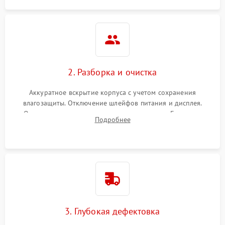
2. Разборка и очистка
Аккуратное вскрытие корпуса с учетом сохранения
влагозащиты. Отключение шлейфов питания и дисплея.
Очистка внутренних плат от окислов и пыли. Бережная
Подробнее
обработка германиевого объектива специализированными
растворами.
3. Глубокая дефектовка