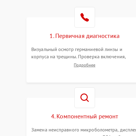
1. Первичная диагностика
Визуальный осмотр германиевой линзы и
корпуса на трещины. Проверка включения,
реакции кнопок и разъемов зарядки. Оценка
Подробнее
вывода тепловой сигнатуры на экран, проверка
базовых функций и считывание системных
ошибок.
4. Компонентный ремонт
Замена неисправного микроболометра, диспле