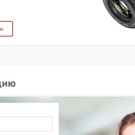
ны
цию