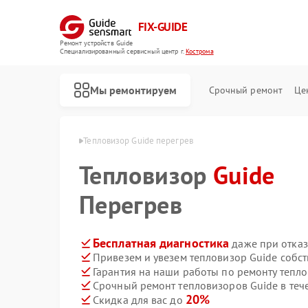
FIX-GUIDE
Ремонт устройств Guide
Специализированный cервисный центр г.
Кострома
Мы ремонтируем
Срочный ремонт
Це
ов Guide в Костроме
Тепловизор Guide перегрев
Тепловизор
Ремонт тепловизионных прицелов Guide
Ремонт цифровых монокуляров Guide
Guide
Перегрев
Бесплатная диагностика
даже при отказ
Привезем и увезем тепловизор Guide собс
Гарантия на наши работы по ремонту тепл
Срочный ремонт тепловизоров Guide в теч
20%
Скидка для вас до