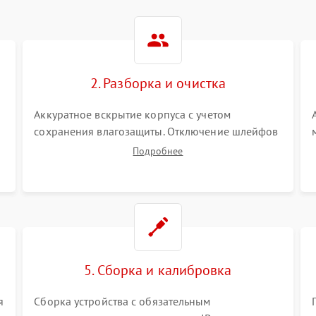
2. Разборка и очистка
Аккуратное вскрытие корпуса с учетом
сохранения влагозащиты. Отключение шлейфов
питания и дисплея. Очистка внутренних плат от
Подробнее
окислов и пыли. Бережная обработка
германиевого объектива специализированными
растворами.
5. Сборка и калибровка
я
Сборка устройства с обязательным