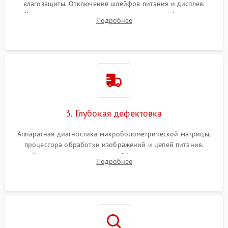
влагозащиты. Отключение шлейфов питания и дисплея.
Очистка внутренних плат от окислов и пыли. Бережная
Подробнее
обработка германиевого объектива специализированными
растворами.
3. Глубокая дефектовка
Аппаратная диагностика микроболометрической матрицы,
процессора обработки изображений и цепей питания.
Проверка целостности шлейфов, модуля памяти и
Подробнее
интерфейсов связи. Выявление сгоревших SMD-компонентов
на плате.