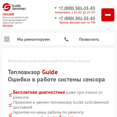
+7 (800) 301-55-83
Ежедневно, с 10:00 до 20:00
FIX-GUIDE
+7 (800) 301-55-83
Ремонт устройств Guide
Специализированный
Звонок бесплатный по РФ
cервисный центр г.
Кострома
Мы ремонтируем
Позвонить
троме
Тепловизор Guide ошибки в работе системы сенсора
Ремонт тепловизионных прицелов Guide
Ремонт цифровых монокуляров Guide
Тепловизор
Guide
Ошибки в работе системы сенсора
Бесплатная диагностика
даже при отказе от
ремонта
Привезем и увезем тепловизор Guide собственной
доставкой
Гарантия на наши работы по ремонту