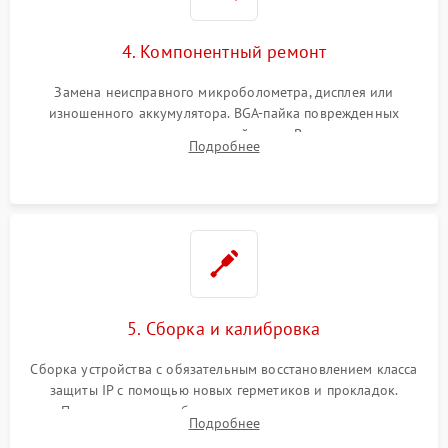
4. Компонентный ремонт
Замена неисправного микроболометра, дисплея или
изношенного аккумулятора. BGA-пайка поврежденных
контроллеров на материнской плате. Восстановление
Подробнее
разъемов и кнопок, замена поврежденных элементов
корпуса.
5. Сборка и калибровка
Сборка устройства с обязательным восстановлением класса
защиты IP с помощью новых герметиков и прокладок.
Программная калибровка матрицы по эталонному
Подробнее
абсолютно черному телу для точного измерения температур.