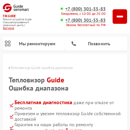
+7 (800) 301-55-83
Ежедневно, с 10:00 до 20:00
FIX-GUIDE
+7 (800) 301-55-83
Ремонт устройств Guide
Специализированный
Звонок бесплатный по РФ
cервисный центр г.
Кострома
Мы ремонтируем
Позвонить
троме
Тепловизор Guide ошибка диапазона
Ремонт тепловизионных прицелов Guide
Ремонт цифровых монокуляров Guide
Тепловизор
Guide
Ошибка диапазона
Бесплатная диагностика
даже при отказе от
ремонта
Привезем и увезем тепловизор Guide собственной
доставкой
Гарантия на наши работы по ремонту