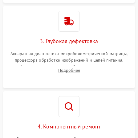
3. Глубокая дефектовка
Аппаратная диагностика микроболометрической матрицы,
процессора обработки изображений и цепей питания.
Проверка целостности шлейфов, модуля памяти и
Подробнее
интерфейсов связи. Выявление сгоревших SMD-компонентов
на плате.
4. Компонентный ремонт