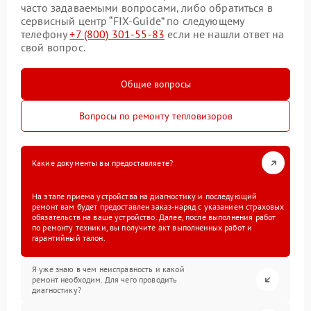
часто задаваемыми вопросами, либо обратиться в
сервисный центр “FIX-Guide” по следующему
телефону
+7 (800) 301-55-83
если не нашли ответ на
свой вопрос.
Общие вопросы
Вопросы по ремонту тепловизоров
Какие документы вы предоставляете?
На этапе приема устройства на диагностику и последующий
ремонт вам будет предоставлен заказ-наряд с указанием страховых
обязательств на ваше устройство. Далее, после выполнения работ
по ремонту техники, вы получите акт выполненных работ и
гарантийный талон.
Я уже знаю в чем неисправность и какой
ремонт необходим. Для чего проводить
диагностику?