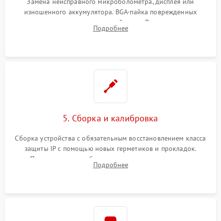
Замена неисправного микроболометра, дисплея или
изношенного аккумулятора. BGA-пайка поврежденных
контроллеров на материнской плате. Восстановление
Подробнее
разъемов и кнопок, замена поврежденных элементов
корпуса.
5. Сборка и калибровка
Сборка устройства с обязательным восстановлением класса
защиты IP с помощью новых герметиков и прокладок.
Программная калибровка матрицы по эталонному
Подробнее
абсолютно черному телу для точного измерения температур.