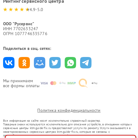
Рейтинг сервисного центра
4.9-5.0
ООО "Русервис"
ИНН 7702633247
ОГРН 1077746335776
Поделиться в соц. сетях:
Мы принимаем
все формы оплаты
Политика конфиденциальности
Вся информация на сайте носит исключительно справочный характер.
Товарные знаки используются исключительно для описания устройств, в отношении которых
сервисные центры ktm.guide-fix.ru предоставляют услуги по ремонту. Услуги оказываются в
неавторизованных сервисных центрах ktm.guide-fix.ru, которые не связаны с
правообладателями товарных знаков или их официальными представителями.