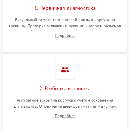
1. Первичная диагностика
Визуальный осмотр германиевой линзы и корпуса на
трещины. Проверка включения, реакции кнопок и разъемов
зарядки. Оценка вывода тепловой сигнатуры на экран,
Подробнее
проверка базовых функций и считывание системных
ошибок.
2. Разборка и очистка
Аккуратное вскрытие корпуса с учетом сохранения
влагозащиты. Отключение шлейфов питания и дисплея.
Очистка внутренних плат от окислов и пыли. Бережная
Подробнее
обработка германиевого объектива специализированными
растворами.