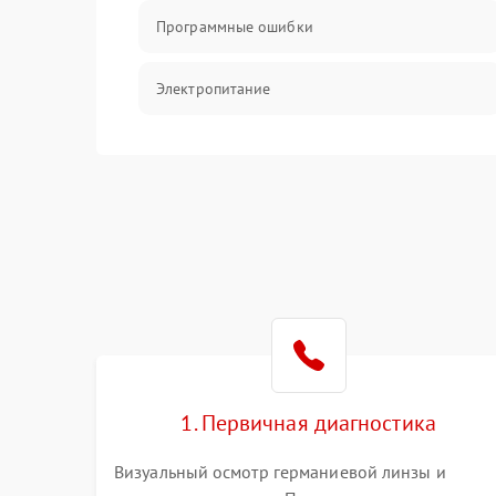
Программные ошибки
Электропитание
Измерения
Матрица
Проблемы питания
Температурные проблемы
Сбои коммуникаций и интерфейсов
1. Первичная диагностика
Программные сбои
Визуальный осмотр германиевой линзы и