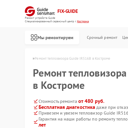
FIX-GUIDE
Ремонт устройств Guide
Специализированный cервисный центр г.
Кострома
Мы ремонтируем
Срочный ремонт
Це
ов Guide в Костроме
Ремонт тепловизора Guide IR516B в Костроме
Ремонт тепловизора
Ремонт тепловизионных прицелов Guide
Ремонт цифровых монокуляров Guide
в Костроме
от 480 руб.
Стоимость ремонта
Бесплатная диагностика
даже при отказ
Привезем и увезем тепловизор Guide IR51
Гарантия на наши работы по ремонту тепл
лет