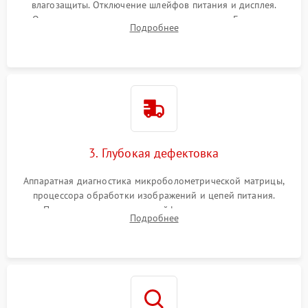
влагозащиты. Отключение шлейфов питания и дисплея.
Очистка внутренних плат от окислов и пыли. Бережная
Подробнее
обработка германиевого объектива специализированными
растворами.
3. Глубокая дефектовка
Аппаратная диагностика микроболометрической матрицы,
процессора обработки изображений и цепей питания.
Проверка целостности шлейфов, модуля памяти и
Подробнее
интерфейсов связи. Выявление сгоревших SMD-компонентов
на плате.