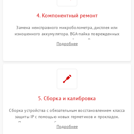
4. Компонентный ремонт
Замена неисправного микроболометра, дисплея или
изношенного аккумулятора. BGA-пайка поврежденных
контроллеров на материнской плате. Восстановление
Подробнее
разъемов и кнопок, замена поврежденных элементов
корпуса.
5. Сборка и калибровка
Сборка устройства с обязательным восстановлением класса
защиты IP с помощью новых герметиков и прокладок.
Программная калибровка матрицы по эталонному
Подробнее
абсолютно черному телу для точного измерения температур.