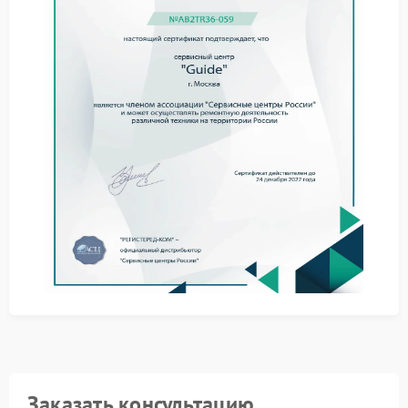
разных режимах и определяют, требуется ли замена
батареи или ремонт электронной части.
Процесс обычно занимает от одного до трех дней.
После завершения работ устройство тестируется в
реальных условиях, чтобы подтвердить стабильное
время работы. На выполненный ремонт
предоставляется гарантия.
Сервисный центр Guide всегда использует
оригинальные компоненты и современное
оборудование для точной настройки. Если ваш
тепловизор стал быстро садиться, приносите его к
нам - мы разберемся и вернем ему прежнюю
надежность.
Заказать консультацию