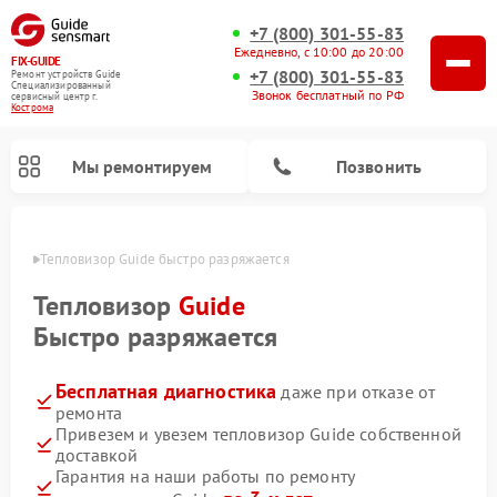
+7 (800) 301-55-83
Ежедневно, с 10:00 до 20:00
FIX-GUIDE
+7 (800) 301-55-83
Ремонт устройств Guide
Специализированный
Звонок бесплатный по РФ
cервисный центр г.
Кострома
Мы ремонтируем
Позвонить
троме
Тепловизор Guide быстро разряжается
Ремонт тепловизионных прицелов Guide
Ремонт цифровых монокуляров Guide
Тепловизор
Guide
Быстро разряжается
Бесплатная диагностика
даже при отказе от
ремонта
Привезем и увезем тепловизор Guide собственной
доставкой
Гарантия на наши работы по ремонту