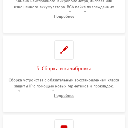
Замена неисправного микроболометра, дисплея или
изношенного аккумулятора. BGA-пайка поврежденных
контроллеров на материнской плате. Восстановление
Подробнее
разъемов и кнопок, замена поврежденных элементов
корпуса.
5. Сборка и калибровка
Сборка устройства с обязательным восстановлением класса
защиты IP с помощью новых герметиков и прокладок.
Программная калибровка матрицы по эталонному
Подробнее
абсолютно черному телу для точного измерения температур.