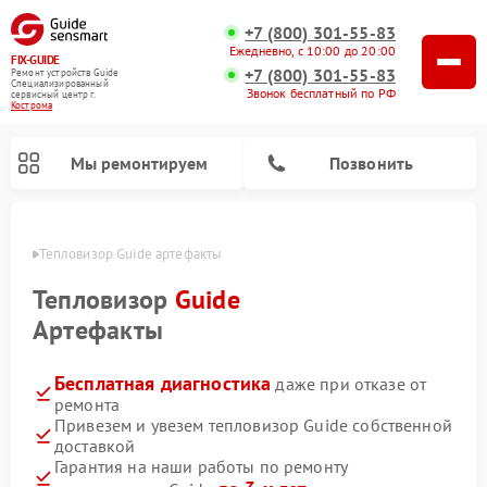
+7 (800) 301-55-83
Ежедневно, с 10:00 до 20:00
FIX-GUIDE
+7 (800) 301-55-83
Ремонт устройств Guide
Специализированный
Звонок бесплатный по РФ
cервисный центр г.
Кострома
Мы ремонтируем
Позвонить
троме
Тепловизор Guide артефакты
Ремонт тепловизионных прицелов Guide
Ремонт цифровых монокуляров Guide
Тепловизор
Guide
Артефакты
Бесплатная диагностика
даже при отказе от
ремонта
Привезем и увезем тепловизор Guide собственной
доставкой
Гарантия на наши работы по ремонту