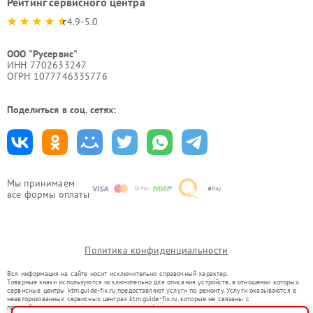
Рейтинг сервисного центра
4.9-5.0
ООО "Русервис"
ИНН 7702633247
ОГРН 1077746335776
Поделиться в соц. сетях:
Мы принимаем
все формы оплаты
Политика конфиденциальности
Вся информация на сайте носит исключительно справочный характер.
Товарные знаки используются исключительно для описания устройств, в отношении которых
сервисные центры ktm.guide-fix.ru предоставляют услуги по ремонту. Услуги оказываются в
неавторизованных сервисных центрах ktm.guide-fix.ru, которые не связаны с
правообладателями товарных знаков или их официальными представителями.