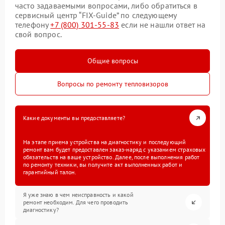
часто задаваемыми вопросами, либо обратиться в
сервисный центр “FIX-Guide” по следующему
телефону
+7 (800) 301-55-83
если не нашли ответ на
свой вопрос.
Общие вопросы
Вопросы по ремонту тепловизоров
Какие документы вы предоставляете?
На этапе приема устройства на диагностику и последующий
ремонт вам будет предоставлен заказ-наряд с указанием страховых
обязательств на ваше устройство. Далее, после выполнения работ
по ремонту техники, вы получите акт выполненных работ и
гарантийный талон.
Я уже знаю в чем неисправность и какой
ремонт необходим. Для чего проводить
диагностику?