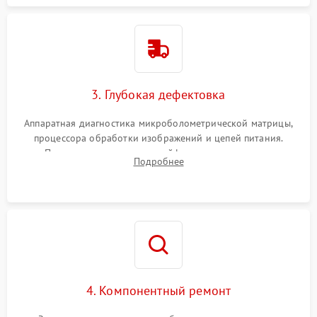
3. Глубокая дефектовка
Аппаратная диагностика микроболометрической матрицы,
процессора обработки изображений и цепей питания.
Проверка целостности шлейфов, модуля памяти и
Подробнее
интерфейсов связи. Выявление сгоревших SMD-компонентов
на плате.
4. Компонентный ремонт