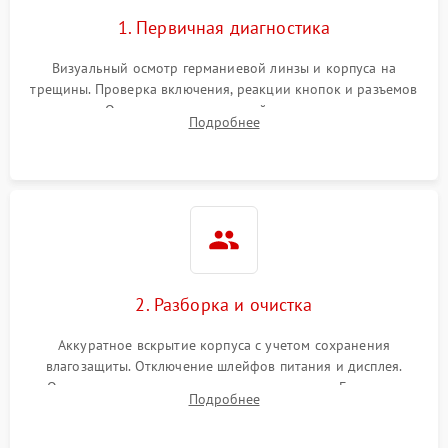
1. Первичная диагностика
Визуальный осмотр германиевой линзы и корпуса на
трещины. Проверка включения, реакции кнопок и разъемов
зарядки. Оценка вывода тепловой сигнатуры на экран,
Подробнее
проверка базовых функций и считывание системных
ошибок.
2. Разборка и очистка
Аккуратное вскрытие корпуса с учетом сохранения
влагозащиты. Отключение шлейфов питания и дисплея.
Очистка внутренних плат от окислов и пыли. Бережная
Подробнее
обработка германиевого объектива специализированными
растворами.