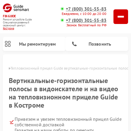
+7 (800) 301-55-83
Ежедневно, с 10:00 до 20:00
FIX-GUIDE
+7 (800) 301-55-83
Ремонт устройств Guide
Специализированный
Звонок бесплатный по РФ
cервисный центр г.
Кострома
Мы ремонтируем
Позвонить
троме
Тепловизионный прицел Guide вертикальные-горизонтальные полосы в
Ремонт цифровых монокуляров Guide
Вертикальные-горизонтальные
полосы в видоискателе и на видео
на тепловизионном прицеле Guide
в Костроме
Привезем и увезем тепловизионный прицел Guide
собственной доставкой
Гарантия на наши работы по ремонту