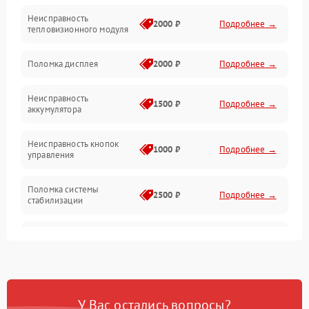
Неисправность
Матрица
2000 ₽
Подробнее →
тепловизионного модуля
Юстировка
Поломка дисплея
2000 ₽
Подробнее →
Механические повреждения
Неисправность
1500 ₽
Подробнее →
аккумулятора
Оптика
Неисправность кнопок
1000 ₽
Подробнее →
управления
Поломка системы
2500 ₽
Подробнее →
стабилизации
Повреждение системы
2500 ₽
Подробнее →
записи
Неисправность системы
1500 ₽
Подробнее →
Wi-Fi
У Вас остались вопросы?