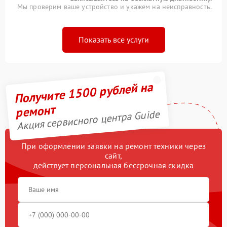
Мы проверим ваше устройство и укажем на неисправность.
Показать все услуги
Получите 1500 рублей на
ремонт
Акция сервисного центра Guide
При оформлении заявки на ремонт техники через
сайт,
действует персональная бессрочная скидка