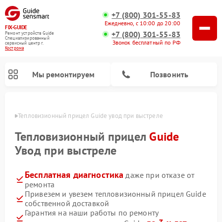
+7 (800) 301-55-83
Ежедневно, с 10:00 до 20:00
FIX-GUIDE
+7 (800) 301-55-83
Ремонт устройств Guide
Специализированный
Звонок бесплатный по РФ
cервисный центр г.
Кострома
Мы ремонтируем
Позвонить
троме
Тепловизионный прицел Guide увод при выстреле
Ремонт цифровых монокуляров Guide
Тепловизионный прицел
Guide
Увод при выстреле
Бесплатная диагностика
даже при отказе от
ремонта
Привезем и увезем тепловизионный прицел Guide
собственной доставкой
Гарантия на наши работы по ремонту