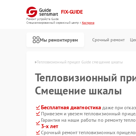
FIX-GUIDE
Ремонт устройств Guide
Специализированный cервисный центр г.
Кострома
Мы ремонтируем
Срочный ремонт
Це
в Guide в Костроме
Тепловизионный прицел Guide смещение шкалы
Тепловизионный пр
Ремонт цифровых монокуляров Guide
Смещение шкалы
Бесплатная диагностика
даже при отказ
Привезем и увезем тепловизионный прицел
Гарантия на наши работы по ремонту теп
3-х лет
Срочный ремонт тепловизионных прицелов 