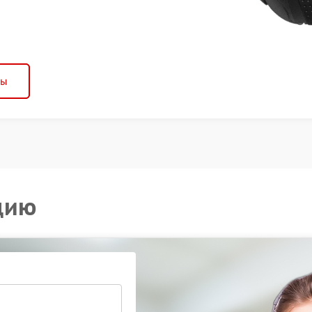
ны
цию