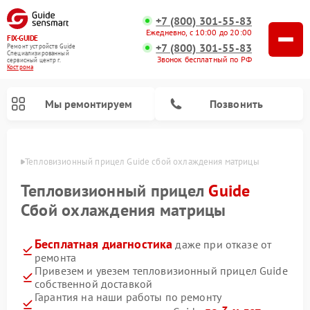
+7 (800) 301-55-83
Ежедневно, с 10:00 до 20:00
FIX-GUIDE
+7 (800) 301-55-83
Ремонт устройств Guide
Специализированный
Звонок бесплатный по РФ
cервисный центр г.
Кострома
Мы ремонтируем
Позвонить
троме
Тепловизионный прицел Guide сбой охлаждения матрицы
Ремонт цифровых монокуляров Guide
Тепловизионный прицел
Guide
Сбой охлаждения матрицы
Бесплатная диагностика
даже при отказе от
ремонта
Привезем и увезем тепловизионный прицел Guide
собственной доставкой
Гарантия на наши работы по ремонту