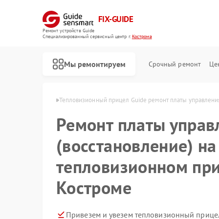
FIX-GUIDE
Ремонт устройств Guide
Специализированный cервисный центр г.
Кострома
Мы ремонтируем
Срочный ремонт
Це
в Guide в Костроме
Тепловизионный прицел Guide ремонт платы управления
Ремонт платы управ
Ремонт цифровых монокуляров Guide
(восстановление) на
тепловизионном при
Костроме
Привезем и увезем тепловизионный прицел