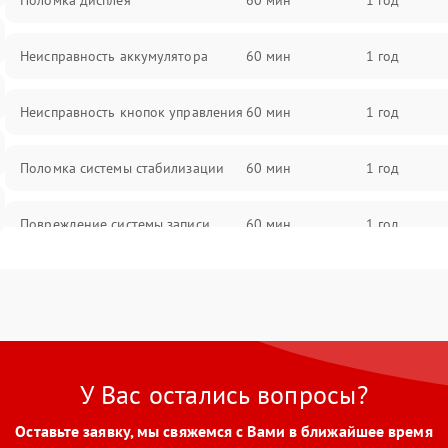
Поломка дисплея
60 мин
1 год
Неисправность аккумулятора
60 мин
1 год
Неисправность кнопок управления
60 мин
1 год
Поломка системы стабилизации
60 мин
1 год
Повреждение системы записи
60 мин
1 год
Неисправность системы Wi-Fi
60 мин
1 год
Поломка системы GPS
60 мин
1 год
У Вас остались вопросы?
Повреждение системы защиты от
60 мин
1 год
перегрузок
Оставьте заявку, мы свяжемся с Вами в ближайшее время