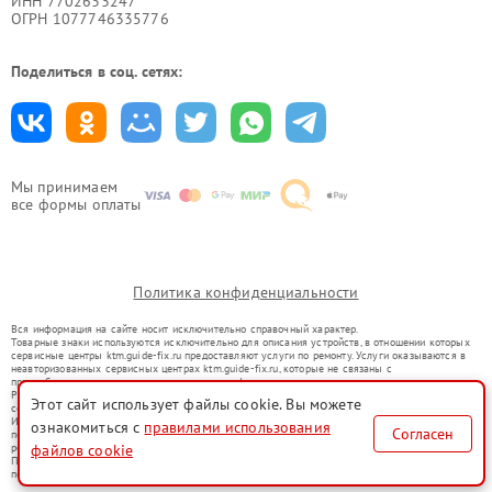
ИНН 7702633247
ОГРН 1077746335776
Поделиться в соц. сетях:
Мы принимаем
все формы оплаты
Политика конфиденциальности
Вся информация на сайте носит исключительно справочный характер.
Товарные знаки используются исключительно для описания устройств, в отношении которых
сервисные центры ktm.guide-fix.ru предоставляют услуги по ремонту. Услуги оказываются в
неавторизованных сервисных центрах ktm.guide-fix.ru, которые не связаны с
правообладателями товарных знаков или их официальными представителями.
Ремонт осуществляется для устройств, уже введенных в гражданский оборот в соответствии
Этот сайт использует файлы cookie. Вы можете
со статьей 1487 ГК РФ.
Использование товарных знаков не преследует цели индивидуализации услуг или введения
ознакомиться с
правилами использования
Согласен
потребителей в заблуждение, а служит для информирования о предоставляемых услугах по
ремонту техники указанных брендов.
файлов cookie
Представленная на сайте информация не является публичной офертой, определяемой
положениями Статьи 437(2) Гражданского кодекса РФ