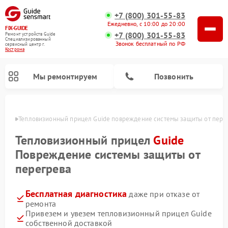
+7 (800) 301-55-83
Ежедневно, с 10:00 до 20:00
FIX-GUIDE
+7 (800) 301-55-83
Ремонт устройств Guide
Специализированный
Звонок бесплатный по РФ
cервисный центр г.
Кострома
Мы ремонтируем
Позвонить
троме
Тепловизионный прицел Guide повреждение системы защиты от пере
Ремонт цифровых монокуляров Guide
Тепловизионный прицел
Guide
Повреждение системы защиты от
перегрева
Бесплатная диагностика
даже при отказе от
ремонта
Привезем и увезем тепловизионный прицел Guide
собственной доставкой