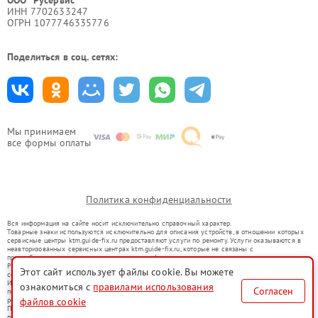
ООО "Русервис"
ИНН 7702633247
ОГРН 1077746335776
Поделиться в соц. сетях:
Мы принимаем
все формы оплаты
Политика конфиденциальности
Вся информация на сайте носит исключительно справочный характер.
Товарные знаки используются исключительно для описания устройств, в отношении которых
сервисные центры ktm.guide-fix.ru предоставляют услуги по ремонту. Услуги оказываются в
неавторизованных сервисных центрах ktm.guide-fix.ru, которые не связаны с
правообладателями товарных знаков или их официальными представителями.
Ремонт осуществляется для устройств, уже введенных в гражданский оборот в соответствии
Этот сайт использует файлы cookie. Вы можете
со статьей 1487 ГК РФ.
Использование товарных знаков не преследует цели индивидуализации услуг или введения
ознакомиться с
правилами использования
Согласен
потребителей в заблуждение, а служит для информирования о предоставляемых услугах по
ремонту техники указанных брендов.
файлов cookie
Представленная на сайте информация не является публичной офертой, определяемой
положениями Статьи 437(2) Гражданского кодекса РФ