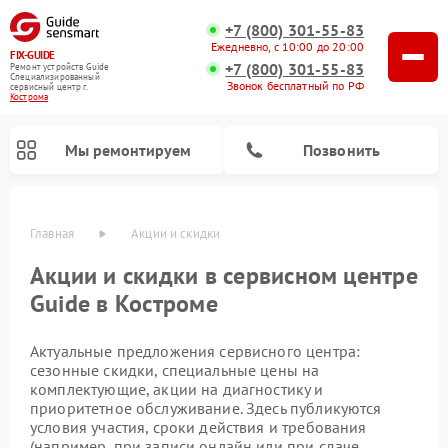
+7 (800) 301-55-83
Ежедневно, с 10:00 до 20:00
FIX-GUIDE
+7 (800) 301-55-83
Ремонт устройств Guide
Специализированный
Звонок бесплатный по РФ
cервисный центр г.
Кострома
Мы ремонтируем
Позвонить
Главная
Акции и скидки
Акции и скидки в сервисном центре
Guide в Костроме
Ремонт цифровых монокуляров Guide
Ремонт тепловизионных прицелов Guide
Актуальные предложения сервисного центра:
сезонные скидки, специальные цены на
комплектующие, акции на диагностику и
приоритетное обслуживание. Здесь публикуются
условия участия, сроки действия и требования
(например, при записи онлайн или при сдаче