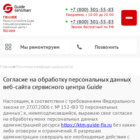
+7 (800) 301-55-83
Ежедневно, с 10:00 до 20:00
FIX-GUIDE
+7 (800) 301-55-83
Ремонт устройств Guide
Специализированный
Звонок бесплатный по РФ
cервисный центр г.
Кострома
Мы ремонтируем
Позвонить
Главная
Политика конфиденциальности
Согласие на обработку персональных данных
веб-сайта сервисного центра Guide
Ремонт цифровых монокуляров Guide
Ремонт тепловизионных прицелов Guide
Настоящим, в соответствии с требованиями Федерального
закона от 27.07.2006 г. № 152-ФЗ "О персональных
данных", я, нижеподписавшийся, выражаю свое согласие
на обработку моих персональных данных
администрацией ресурса
https://ktm.guide-fix.ru
без каких-
либо оговорок и ограничений. Я разрешаю
администрации совершать все необходимые действия с