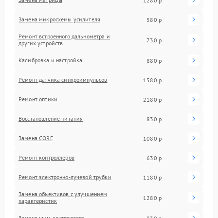
1280 р
Замена микросхемы усилителя
580 р
Ремонт встроенного дальнометра и
730 р
других устройств
Калибровка и настройка
880 р
Ремонт датчика синхроимпульсов
1580 р
Ремонт оптики
2180 р
Восстановление питания
830 р
Замена CORE
1080 р
Ремонт контроллеров
630 р
Ремонт электронно-лучевой трубки
1180 р
Замена объективов с улучшением
1280 р
характеристик
Замена шим контроллера