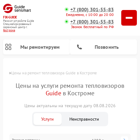
+7 (800) 301-55-83
Ежедневно, с 10:00 до 20:00
FIX-GUIDE
+7 (800) 301-55-83
Ремонт устройств Guide
Специализированный
Звонок бесплатный по РФ
cервисный центр г.
Кострома
Мы ремонтируем
Позвонить
Цены
Цены на ремонт тепловизора Guide в Костроме
Ремонт тепловизионных прицелов Guide
Ремонт цифровых монокуляров Guide
Цены на услуги ремонта тепловизоров
Guide
в Костроме
Цены актуальны на текущую дату 08.08.2026
Услуги
Неисправности
Замена матрицы