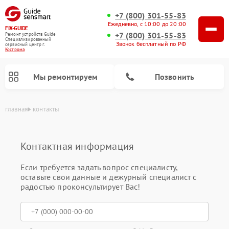
+7 (800) 301-55-83
Ежедневно, с 10:00 до 20:00
FIX-GUIDE
+7 (800) 301-55-83
Ремонт устройств Guide
Специализированный
Звонок бесплатный по РФ
cервисный центр г.
Кострома
Мы ремонтируем
Позвонить
главная
контакты
Контактная информация
Ремонт цифровых монокуляров Guide
Ремонт тепловизионных прицелов Guide
Если требуется задать вопрос специалисту,
оставьте свои данные и дежурный специалист с
радостью проконсультирует Вас!