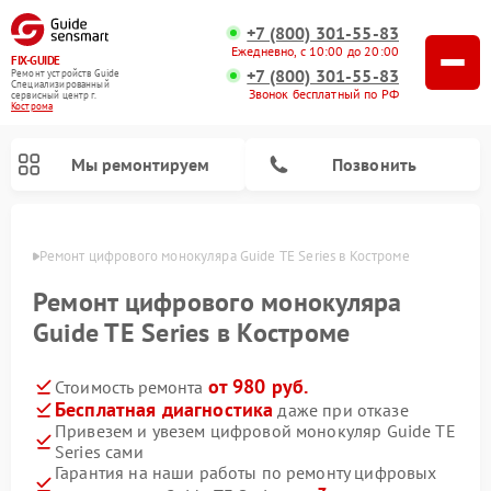
+7 (800) 301-55-83
Ежедневно, с 10:00 до 20:00
FIX-GUIDE
+7 (800) 301-55-83
Ремонт устройств Guide
Специализированный
Звонок бесплатный по РФ
cервисный центр г.
Кострома
Мы ремонтируем
Позвонить
троме
Ремонт цифрового монокуляра Guide TE Series в Костроме
Ремонт тепловизионных прицелов Guide
Ремонт цифрового монокуляра
Guide TE Series в Костроме
от 980 руб.
Стоимость ремонта
Бесплатная диагностика
даже при отказе
Привезем и увезем цифровой монокуляр Guide TE
Series сами
Гарантия на наши работы по ремонту цифровых