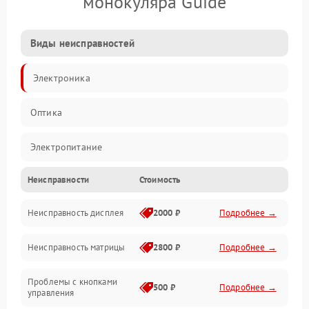
монокуляра Guide
Виды неисправностей
Электроника
Оптика
Электропитание
Неисправности
Стоимость
Видео
Неисправность дисплея
2000 ₽
Подробнее →
ПО
Неисправность матрицы
2800 ₽
Подробнее →
Управление
Проблемы с кнопками
Механические повреждения
500 ₽
Подробнее →
управления