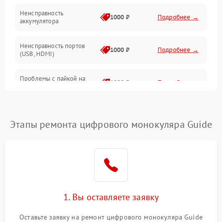
Неисправность
1000 ₽
Подробнее →
аккумулятора
Неисправность портов
1000 ₽
Подробнее →
(USB, HDMI)
Проблемы с пайкой на
1000 ₽
Подробнее →
плате
Неисправность
2800 ₽
Подробнее →
процессора
Этапы ремонта цифрового монокуляра Guide
Повреждение внутренних
500 ₽
Подробнее →
проводов
Неисправность Wi-
1500 ₽
Подробнее →
Fi/Bluetooth модуля
1. Вы оставляете заявку
Проблемы с калибровкой
1000 ₽
Подробнее →
Оставьте заявку на ремонт цифрового монокуляра Guide
изображения