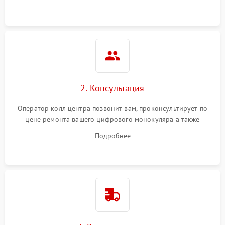
Неисправность разъемов
500 ₽
Подробнее →
(MicroSD, AV)
Неисправность системы
2000 ₽
Подробнее →
стабилизации
Проблемы с заземлением
2. Консультация
1000 ₽
Подробнее →
Оператор колл центра позвонит вам, проконсультирует по
Повреждение печатной
2800 ₽
Подробнее →
цене ремонта вашего цифрового монокуляра а также
платы
ответит на все ваши вопросы.
Подробнее
Неисправность кнопок
500 ₽
Подробнее →
управления