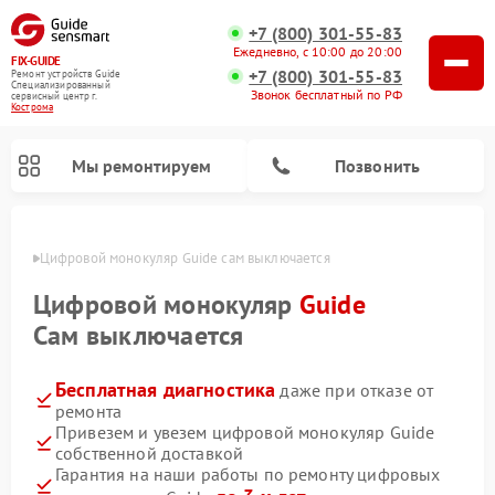
+7 (800) 301-55-83
Ежедневно, с 10:00 до 20:00
FIX-GUIDE
+7 (800) 301-55-83
Ремонт устройств Guide
Специализированный
Звонок бесплатный по РФ
cервисный центр г.
Кострома
Мы ремонтируем
Позвонить
троме
Цифровой монокуляр Guide сам выключается
Ремонт тепловизионных прицелов Guide
Цифровой монокуляр
Guide
Сам выключается
Бесплатная диагностика
даже при отказе от
ремонта
Привезем и увезем цифровой монокуляр Guide
собственной доставкой
Гарантия на наши работы по ремонту цифровых