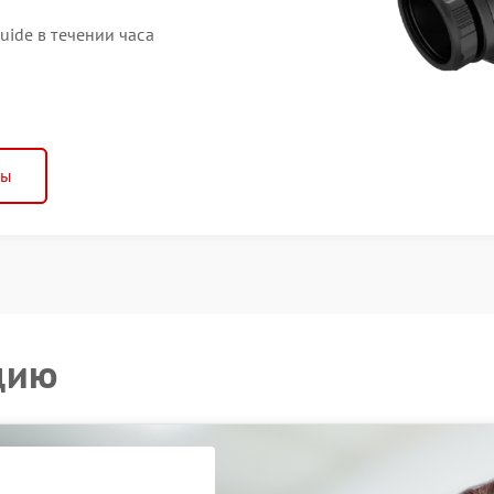
ide в течении часа
ны
цию