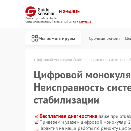
FIX-GUIDE
Ремонт устройств Guide
Специализированный cервисный центр г.
Кострома
Мы ремонтируем
Срочный ремонт
Це
в Guide в Костроме
Цифровой монокуляр Guide неисправность системы ста
Цифровой монокул
Ремонт тепловизионных прицелов Guide
Неисправность сист
стабилизации
Бесплатная диагностика
даже при отказ
Привезем и увезем цифровой монокуляр G
Гарантия на наши работы по ремонту циф