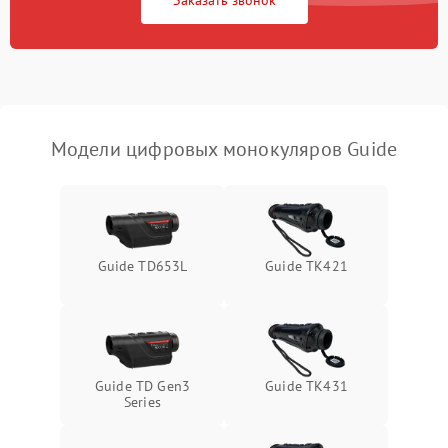
Заказать звонок
Проблемы с калибровкой
1000 ₽
Подробнее →
изображения
Неисправность разъемов
500 ₽
Подробнее →
(MicroSD, AV)
Модели цифровых монокуляров Guide
Неисправность системы
2000 ₽
Подробнее →
стабилизации
Проблемы с заземлением
1000 ₽
Подробнее →
Guide TD653L
Guide TK421
Повреждение печатной
2800 ₽
Подробнее →
платы
Неисправность кнопок
500 ₽
Подробнее →
управления
Guide TD Gen3
Guide TK431
Series