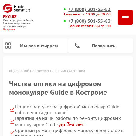
+7 (800) 301-55-83
Ежедневно, с 10:00 до 20:00
FIX-GUIDE
+7 (800) 301-55-83
Ремонт устройств Guide
Специализированный
Звонок бесплатный по РФ
cервисный центр г.
Кострома
Мы ремонтируем
Позвонить
троме
Цифровой монокуляр Guide чистка оптики
Ремонт тепловизионных прицелов Guide
Чистка оптики на цифровом
монокуляре Guide в Костроме
Привезем и увезем цифровой монокуляр Guide
собственной доставкой
Гарантия на наши работы по ремонту цифровых
до 3-х лет
монокуляров Guide
Срочный ремонт цифровых монокуляров Guide в