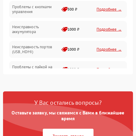
Проблемы с кнопками
Механические повреждения
500 ₽
Подробнее →
управления
Неисправность
1000 ₽
Подробнее →
аккумулятора
Неисправность портов
1000 ₽
Подробнее →
(USB, HDMI)
Проблемы с пайкой на
1000 ₽
Подробнее →
плате
Неисправность
2800 ₽
Подробнее →
процессора
У Вас остались вопросы?
Повреждение внутренних
500 ₽
Подробнее →
проводов
Оставьте заявку, мы свяжемся с Вами в ближайшее
время
Неисправность Wi-
1500 ₽
Подробнее →
Fi/Bluetooth модуля