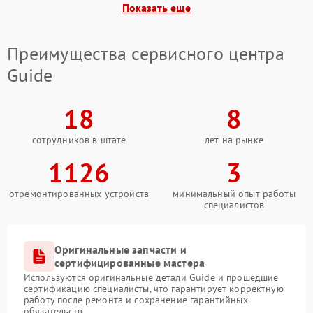
Показать еще
Неисправность системы
2000 ₽
Подробнее →
стабилизации
Преимущества сервисного центра
Проблемы с заземлением
1000 ₽
Подробнее →
Guide
Повреждение печатной
2800 ₽
Подробнее →
платы
18
8
сотрудников в штате
лет на рынке
Неисправность кнопок
500 ₽
Подробнее →
управления
1126
3
отремонтированных устройств
минимальный опыт работы
специалистов
Оригинальные запчасти и
сертифицированные мастера
Используются оригинальные детали Guide и прошедшие
сертификацию специалисты, что гарантирует корректную
работу после ремонта и сохранение гарантийных
обязательств