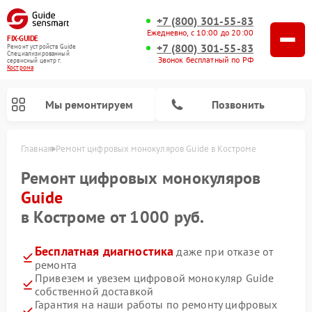
+7 (800) 301-55-83
Ежедневно, с 10:00 до 20:00
FIX-GUIDE
+7 (800) 301-55-83
Ремонт устройств Guide
Специализированный
Звонок бесплатный по РФ
cервисный центр г.
Кострома
Мы ремонтируем
Позвонить
Главная
Ремонт цифровых монокуляров Guide в Костроме
Ремонт тепловизионных прицелов Guide
Ремонт цифровых монокуляров
Guide
в Костроме от 1000 руб.
Бесплатная диагностика
даже при отказе от
ремонта
Привезем и увезем цифровой монокуляр Guide
собственной доставкой
Гарантия на наши работы по ремонту цифровых