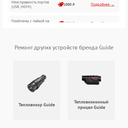
Неисправность портов
1000 ₽
Подробнее →
(USB, HDMI)
Проблемы с пайкой на
1000 ₽
Подробнее →
плате
Неисправность
2800 ₽
Подробнее →
процессора
Ремонт других устройств бренда Guide
Повреждение внутренних
500 ₽
Подробнее →
проводов
Неисправность Wi-
1500 ₽
Подробнее →
Fi/Bluetooth модуля
Проблемы с калибровкой
1000 ₽
Подробнее →
изображения
Тепловизионный
Тепловизор Guide
прицел Guide
Неисправность разъемов
500 ₽
Подробнее →
(MicroSD, AV)